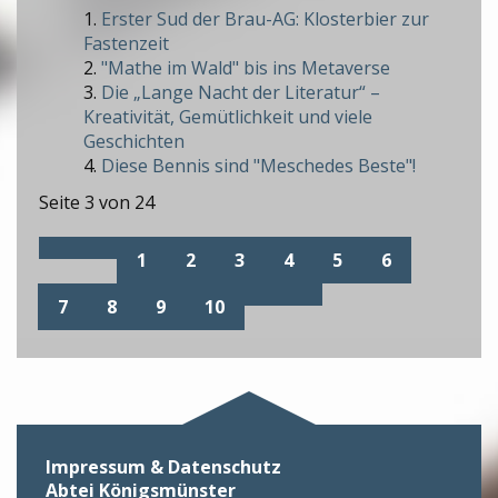
Erster Sud der Brau-AG: Klosterbier zur
Fastenzeit
"Mathe im Wald" bis ins Metaverse
Die „Lange Nacht der Literatur“ –
Kreativität, Gemütlichkeit und viele
Geschichten
Diese Bennis sind "Meschedes Beste"!
Seite 3 von 24
1
2
3
4
5
6
7
8
9
10
Impressum & Datenschutz
Abtei Königsmünster