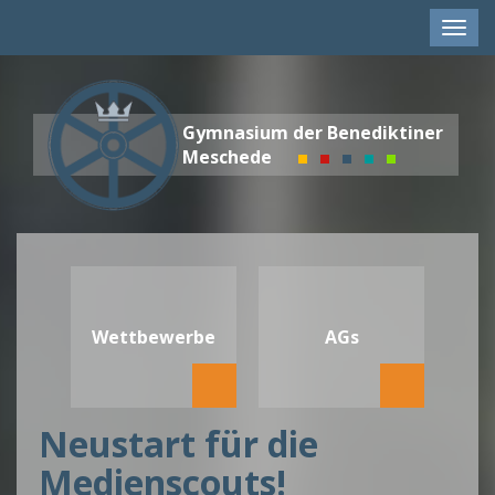
Men
anze
Gymnasium der Benediktiner
Meschede
Wettbewerbe
AGs
Neustart für die
Medienscouts!