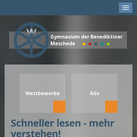
Men
anze
Gymnasium der Benediktiner
Meschede
Wettbewerbe
AGs
Schneller lesen - mehr
verstehen!