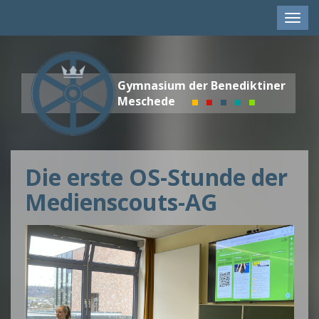
Men
anze
Gymnasium der Benediktiner
Meschede
Die erste OS-Stunde der
Medienscouts-AG