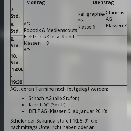
Montag
Dienstag
7.
Chinesisch
Kalligraphie-
Std.
AG
AG
AG
8.
Klassen 7
Klasse 6
Robotik &
Medienscouts
Std.
Elektronik
Klasse 8 und
9.
Klassen
9
Std.
8/9
10.
Std.
18:00
-
19:30
AGs, deren Termine noch festgelegt werden:
Schach-AG (alle Stufen)
Kunst-AG (Sek II)
DELF AG (Klassen 9, ab Januar 2018)
Schüler der Sekundarstufe I (Kl. 5-9), die
nachmittags Unterricht haben oder an