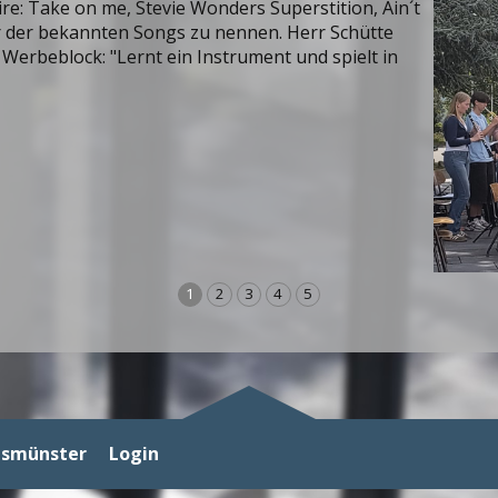
re: Take on me, Stevie Wonders Superstition, Ain´t
 der bekannten Songs zu nennen. Herr Schütte
 Werbeblock: "Lernt ein Instrument und spielt in
1
2
3
4
5
gsmünster
Login