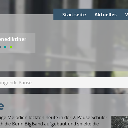
Startseite
Aktuelles
V
nediktiner
ingende Pause
e
ige Melodien lockten heute in der 2. Pause Schüler
ich die BenniBigBand aufgebaut und spielte die