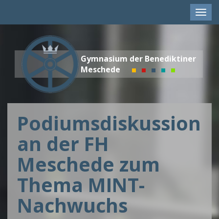
Men
anze
Gymnasium der Benediktiner
Meschede
Podiumsdiskussion
an der FH
Meschede zum
Thema MINT-
Nachwuchs