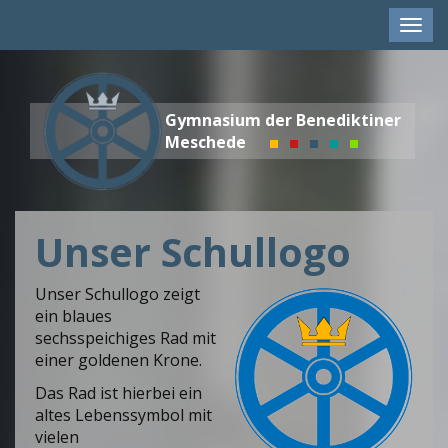
Men
anze
Gymnasium der Benediktiner
Meschede
Unser Schullogo
Unser Schullogo zeigt
ein blaues
sechsspeichiges Rad mit
einer goldenen Krone.
Das Rad ist hierbei ein
altes Lebenssymbol mit
vielen