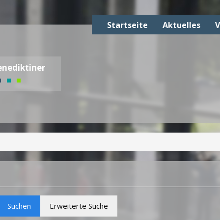
Startseite
Aktuelles
V
nediktiner
Suchen
Erweiterte Suche