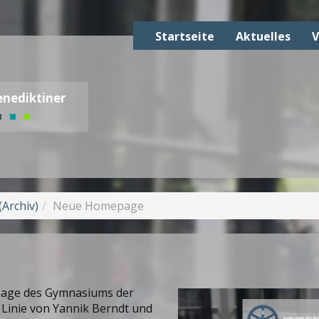
Startseite
Aktuelles
V
nediktiner
(Archiv)
Neue Homepage
e
page des Gymnasiums der
r Linie von Yannik Berndt und