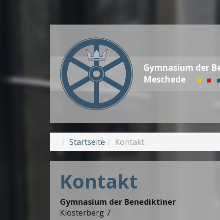
Gymnasium der Be
Meschede
Startseite
Kontakt
Kontakt
Gymnasium der Benediktiner
Klosterberg 7