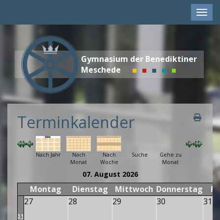
Menü
Gymnasium der Benediktiner
Meschede
Terminkalender
Nach Jahr
Nach
Nach
Suche
Gehe zu
Monat
Woche
Monat
07. August 2026
Montag
Dienstag
Mittwoch
Donnerstag
Fr
27
28
29
30
31
31