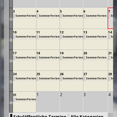
3
4
5
6
7
Sommerferien
Sommerferien
Sommerferien
Sommerferien
Som
32
10
11
12
13
14
Sommerferien
Sommerferien
Sommerferien
Sommerferien
Som
33
17
18
19
20
21
Sommerferien
Sommerferien
Sommerferien
Sommerferien
Som
34
24
25
26
27
28
Sommerferien
Sommerferien
Sommerferien
Sommerferien
Som
35
1
2
3
4
31
Sommerferien
36
Schulöffentliche Termine
Alle Kategorien ...