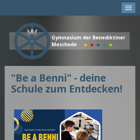
Men
anze
Gymnasium der Benediktiner
Meschede
"Be a Benni" - deine
Schule zum Entdecken!