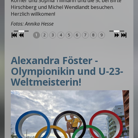
Körner und Sophia Tillmann und die 5c bei Birte
Hirschberg und Michel Wendlandt besuchen.
Herzlich willkomen!
Fotos: Annika Hesse
1
2
3
4
5
6
7
8
9
Alexandra Föster -
Olympionikin und U-23-
Weltmeisterin!